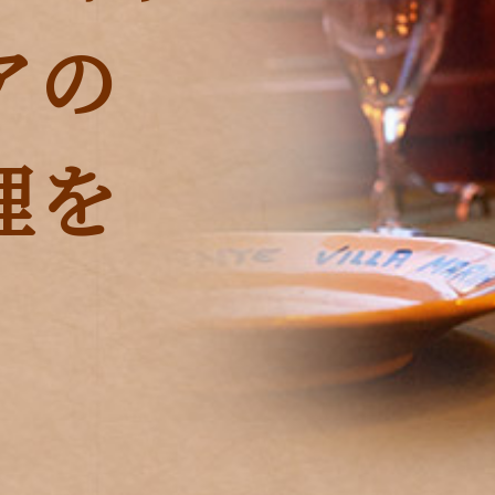
アの
理を