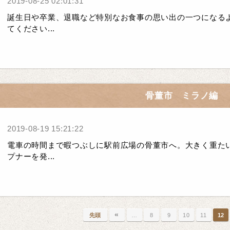
2019-08-25 02:01:31
誕生日や卒業、退職など特別なお食事の思い出の一つになる
てください...
骨董市 ミラノ編
2019-08-19 15:21:22
電車の時間まで暇つぶしに駅前広場の骨董市へ。大きく重た
プナーを発...
«
先頭
…
8
9
10
11
12